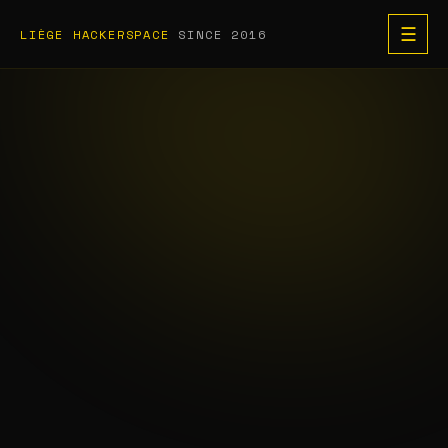
☰
LIÈGE HACKERSPACE
SINCE 2016
PRÉNOM, NOM OU PSEUDO
ADRESSE E-MAIL
Uniquement pour te tenir informé en cas de changement. Effacé
après l'événement, zéro spam.
ACCOMPAGNANTS