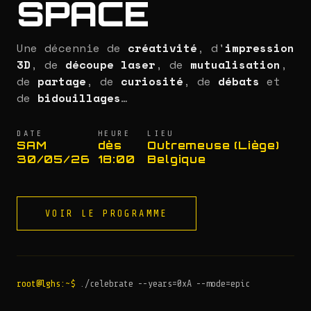
SPACE
Une décennie de
créativité
, d'
impression
3D
, de
découpe laser
, de
mutualisation
,
de
partage
, de
curiosité
, de
débats
et
de
bidouillages
…
DATE
HEURE
LIEU
SAM
dès
Outremeuse (Liège)
30/05/26
18:00
Belgique
VOIR LE PROGRAMME
root@lghs:~$
./celebrate --years=0xA --mode=epic